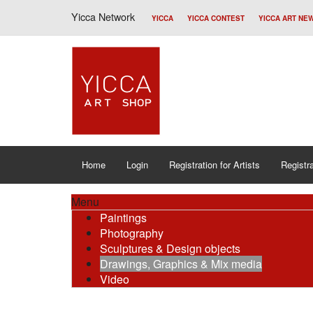
Yicca Network
YICCA
YICCA CONTEST
YICCA ART NE
Home
Login
Registration for Artists
Registra
Menu
Paintings
Photography
Sculptures & Design objects
Drawings, Graphics & Mix media
Video