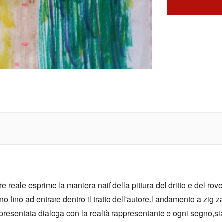
e reale esprime la maniera naif della pittura del dritto e del r
fino ad entrare dentro il tratto dell'autore.l andamento a zig z
resentata dialoga con la realtà rappresentante e ogni segno,sia