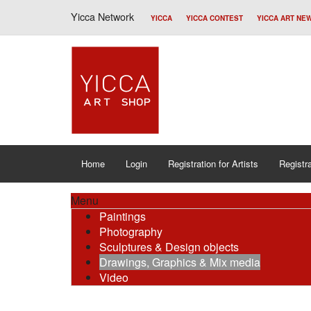
Yicca Network
YICCA
YICCA CONTEST
YICCA ART NE
Home
Login
Registration for Artists
Registra
Menu
Paintings
Photography
Sculptures & Design objects
Drawings, Graphics & Mix media
Video