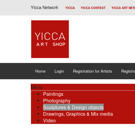
Yicca Network
YICCA
YICCA CONTEST
YICCA ART NE
Home
Login
Registration for Artists
Registra
Menu
Paintings
Photography
Sculptures & Design objects
Drawings, Graphics & Mix media
Video